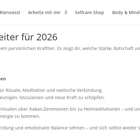
Rienoessl
Arbeite mit mir
Selfcare Shop
Body & Mind
eiter für 2026
 persönlichen Krafttier. Es zeigt dir, welche Stärke, Botschaft 
uen
für Rituale, Meditation und seelische Verbindung.
eunigen, loszulassen und neue Kraft zu schöpfen.
tualen über Kakao-Zeremonien bis zu Heilmeditationen – und unte
 Energie zu kommen.
e, Erdung und emotionaler Balance sehnen – und sich selbst wieder