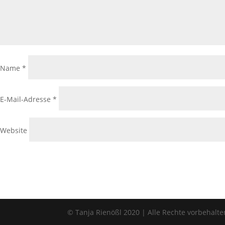
Name
*
E-Mail-Adresse
*
Website
© Tanja Rienößl 2020 | Alle Rechte vorbehalt