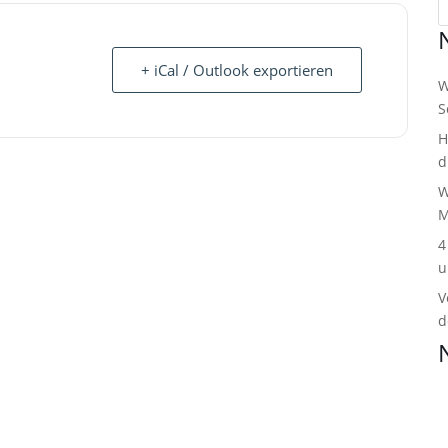
+ iCal / Outlook exportieren
W
S
H
d
W
M
4
u
V
d